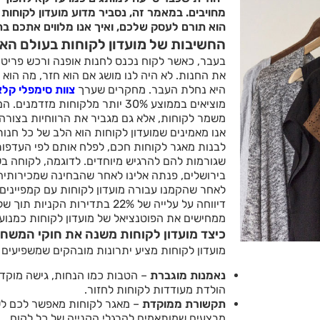
מחויבים. במאמר זה, נסביר מדוע מועדון לקוחות ה
הוא תורם לעסק שלכם, ואיך אנו מלווים אתכם בת
החשיבות של מועדון לקוחות בעולם הא
בעבר, כאשר לקוח נכנס לחנות אופנה ורכש פריט,
את החנות. לא היה לנו מושג אם הוא חזר, מה הוא קנ
היא נחלת העבר. מחקרים שערך
צוות סימפלי קל
מוציאים בממוצע 30% יותר מלקוחות 
משמר לקוחות, אלא גם מגביר את הרווחיות בצורה
אנו מאמינים שמועדון לקוחות הוא הלב של כל חנו
לבנות מאגר לקוחות חכם, לפלח אותם לפי העדפות
שגורמות להם להרגיש מיוחדים. לדוגמה, לקוחה בש
בירושלים, פנתה אלינו לאחר שהבחינה שמכירותיה
לאחר שהקמנו עבורה מועדון לקוחות עם קמפיינים 
דיווחה על עלייה של 22% בתדירות ה
ממחישים את הפוטנציאל של מועדון לקוחות כמנוע
כיצד מועדון לקוחות משנה את חוקי המשח
מועדון לקוחות מציע יתרונות מובהקים שמשפיעים
נאמנות מוגברת
– הטבות כמו הנחות, גישה מוקדמ
הולדת מעודדות לקוחות לחזור.
תקשורת ממוקדת
– מאגר לקוחות מאפשר לכם לשל
מבצעים שמותאמים להרגלי הקנייה של כל לקוח.