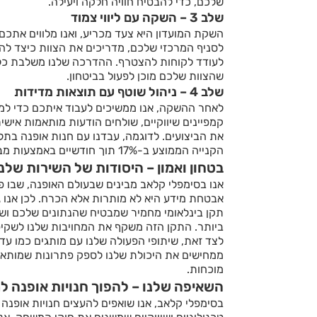
שלכם, כדי להבטיח חוויה חלקה ויעילה.
שלב 3 – השקה עם ליווי צמוד
השקת המועדון היא צעד מכריע, ואנו מלווים אתכם 
לסניף המרכזי שלכם, מדריכים את הצוות כיצד לה
לעודד לקוחות להצטרף. ההדרכה שלנו משלבת כלים 
שהצוות שלכם מוכן לפעול בביטחון.
שלב 4 – ניהול שוטף עם תוצאות מדידות
לאחר ההשקה, אנו ממשיכים לעבוד איתכם כדי למ
קמפיינים שיווקיים, שולחים הודעות מותאמות איש
את הביצועים. לדוגמה, עבדנו עם חנות אופנה בת
הקנייה הממוצע ב-17% תוך חודשיים באמצעות מבצעים ממוקדים לחברי המועדון.
בטחון ואמון – היסודות של השירות שלנו
אנו בסימפלי קלאב מבינים שבעולם האופנה, שבו פ
אבטחת מידע היא לא מותרות אלא הכרח. לכן אנו ג
תקן בינלאומי מחמיר שמבטיח שהנתונים שלכם וש
ביותר. התקן הזה משקף את המחויבות שלנו לשקיפ
לצד זאת, שיתופי הפעולה שלנו עם מותגים כמו עד
ממחישים את היכולת שלנו לספק פתרונות שמותאמי
מוכחות.
השאיפה שלנו – להפוך חנויות אופנה ל
בסימפלי קלאב, אנו שואפים להעצים חנויות אופנה