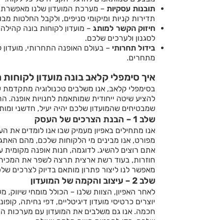
תובנות עסקיות
– מערכת המועדון שלנו מאפשרת ל
תדירות קניות ומיקומי סניפים, ולקבל החלטות מבו
חיזוק הקשר למותג
– מועדון לקוחות בונה קהילה
לסגנון ולערכים שלכם.
בידול תחרותי
– בעולם האופנה התחרותי, מועדון לק
מתחרים.
איך סימפלי קלאב בונה מועדון לקוחות 
בסימפלי קלאב, אנו משלבים טכנולוגיה מתקדמת עם
להציע שיטה ייחודית שמותאמת לחנויות אופנה. ה
שמבטיחים שהמועדון שלכם יהיה יעיל, חדשני ומו
שלב 1 – הבנת הצרכים של העסק
אנו מתחילים באפיון מעמיק שבו אנו לומדים את ה
מפורט, אנו מבינים מי הלקוחות שלכם, מהם האתגר
אתם רוצים להשיג. לדוגמה, חנות אופנה מקומית 
חוזרות, בעוד רשת ארצית תרצה לשפר את המכירות
מאפשר לנו ליצור פתרון מותאם בדיוק לצרכים שלכ
שלב 2 – עיצוב והקמה של המועדון
לאחר האפיון, הצוות שלנו – הכולל מומחי שיווק, 
יוצרים כרטיסי מועדון דיגיטליים, דפי נחיתה, קופו
חכמה. אנו גם משלבים את המועדון עם מערכות ה