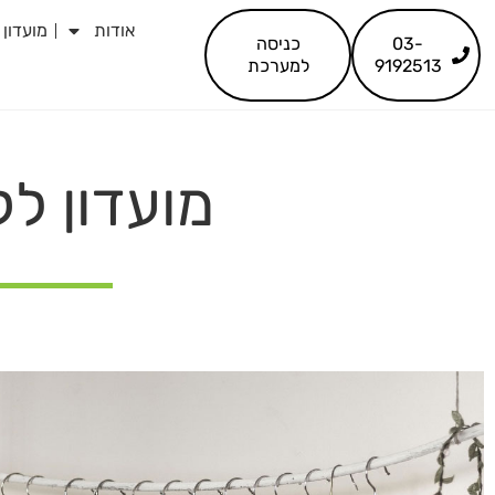
לתוכן
אודות
מועדון 
03-
כניסה
9192513
למערכת
מועדון לק