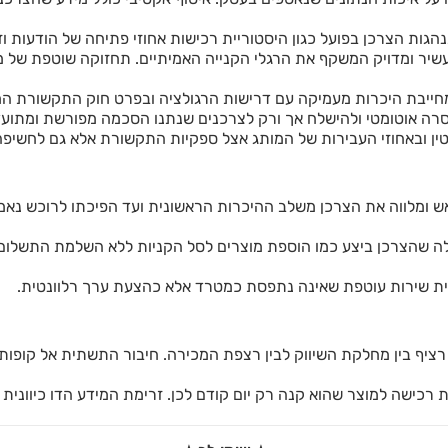
ת הצרכן בפועל כגון היסטוריית רכישות אחוזי פתיחה של הודעות וזמ
עשיר ומדויק המשקף את הרגלי הקנייה האמיתיים. תחזוקה שוטפת של מאג
מחייבת היכרות מעמיקה עם דרישות הרגולציה ובפרט חוק התקשורת ה
 הסרה אוטומטי ולהישלח אך ורק לצרכנים שנתנו הסכמה מפורשת ומתוע
טין ובאחוזי העבירות של המותג אצל ספקיות התקשורת אלא גם לחשי
ש ומלווה את הצרכן משלב ההיכרות הראשונית ועד הפיכתו לרוכש נאמ
ו פעולה שהצרכן ביצע כמו הוספת מוצרים לסל הקניות ללא השלמת התש
ווית שירות עוטפת שאינה נתפסת כמטרד אלא כהצעת ערך רלוונטית.
ף בין מחלקת השיווק לבין רצפת המכירה. חיבור התשתית אל קופות פ
רכישה למוצר שהוא קנה רק יום קודם לכן. זרימת המידע הדו כיוונית 