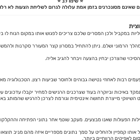
⭐ שימו לב ⭐
ם שאינם מסונכרנים בזמן אמת עלולה לגרום לשליחת הצעות לא רלוו
צית
ות במקביל ולכן המסרים שלכם צריכים לפגוש אותו במקום הנוח לו ביו
לך הרמוני ושלם. ניתן להתחיל במסרון קצר המעורר סקרנות ולהמש
הסיכוי שהצרכן יבחין בהצעה ויבחר להגיב אליה.
מים רבות לאחוזי נטישה גבוהים ולחוסר שביעות רצון. הטכנולוגיה 
מקד באיכות וביוקרה בעוד שצרכנים הרגישים למחיר יקבלו עדכונים על
שיווקי מייצרת תחושה אינטימית וגורמת לצרכן להרגיש שהמותג באמ
עילות הפעולות שאנו מבצעים. מעקב שוטף אחר נתוני הפתיחה וההקלקו
 אותו קמפיין ולהחליט על סמך נתונים מספריים איזה מהם מניב תוצאות
 לאפיקים הרווחיים ביותר.