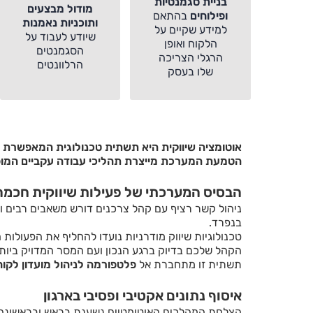
בניית סגמנטיות
מודול מבצעים
ופילוחים
בהתאם
ותוכניות נאמנות
למידע שקיים על
שיודע לעבוד על
הלקוח ואופן
הסגמנטים
הרגלי הצריכה
הרלוונטים
שלו בעסק
אוטומציה שיווקית היא תשתית טכנולוגית המאפשרת ל
הטמעת המערכת מייצרת תהליכי עבודה עקביים המופ
הבסיס המערכתי של פעילות שיווקית חכמה
ניהול קשר רציף עם קהל צרכנים דורש משאבים רבים 
בנפרד.
טכנולוגיות שיווק מודרניות נועדו להחליף את הפעולות
הקהל שלכם בדיוק ברגע הנכון ועם המסר המדויק ביות
תשתית זו מתחברת אל
פלטפורמה לניהול מועדון לקוח
איסוף נתונים אקטיבי ופסיבי בארגון
הצלחת המהלכים האוטומטיים נשענת בראש ובראשונה ע