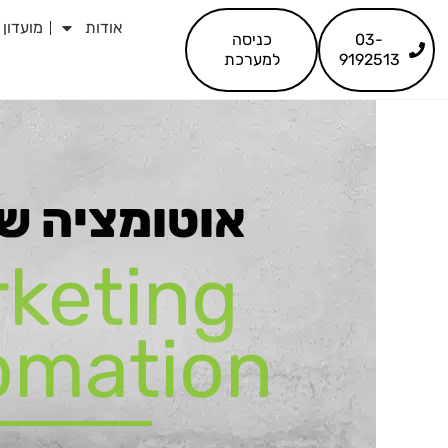
לתוכן
אודות
מועדון 
03-
כניסה
9192513
למערכת
אוטומציה שי
keting
omation