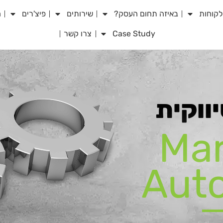
לקוחות
באיזה תחום העסק?
שירותים
פיצ'רים
מ
Case Study
צרו קשר
ווקית
Mar
Aut