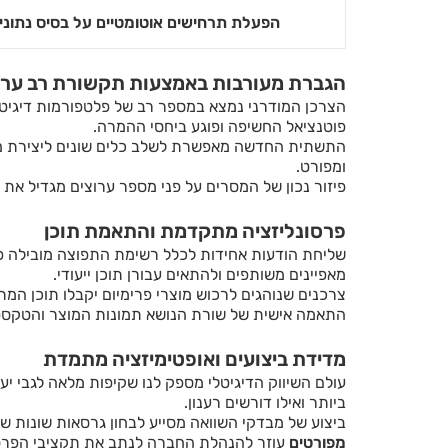
הפעלת תרחישים אוטומטיים על בסיס נתוני
הגברת מעורבות באמצעות תקשורת רב ערו
הצרכן המודרני נמצא במספר רב של פלטפורמות דיגיטלי
פוטנציאל החשיפה ופוגע ביחסי ההמרה.
התשתית החדשה מאפשרת לשלב כלים שונים ליצירת מה
ומפורט.
פיזור נכון של המסרים על פני מספר ערוצים מגדיל את 
פרסונליזציה מתקדמת והתאמת תוכן
שליחת הודעות אחידות לכלל רשימת התפוצה מובילה פע
מאפיינים משותפים ולהתאים עבורן תוכן ייעודי.
צרכנים שנוהגים לרכוש מוצרי פרימיום יקבלו תוכן המת
התאמה אישית של שורת הנושא תמונות המוצר והטקסט ה
מדידת ביצועים ואופטימיזציה מתמדת
עולם השיווק הדיגיטלי מספק לנו שקיפות מלאה לגבי י
ביותר ואילו דורשים רענון.
ביצוע של מבדקי השוואה מסייע לבחון גרסאות שונות של
מפורטים
עוזר להנהלת החברה לנתב את תקציבי הפרסום