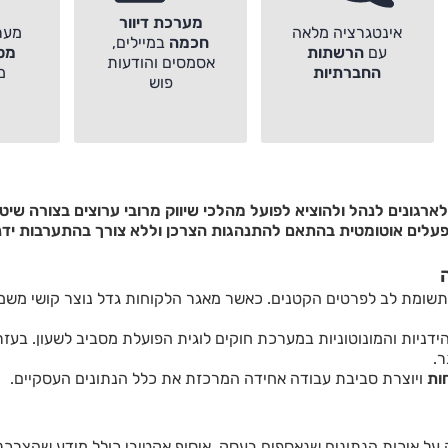
מערכת דיוור
אינטגרציה מלאה
מער
חכמה
במיילים,
עם
הרשתות
מס
אסמסים והודעות
החברתיות
מ
פוש
ארגונים לנהל ולהוציא לפועל מהלכי שיווק מרובי ערוצים בצורה שי
עלים אוטומטית בהתאם להתנהגות הצרכן וללא צורך בהתערבות ידנ
ותשומת לב לפרטים הקטנים. כאשר מאגר הלקוחות גדל נוצר קושי משמ
 הידניות והמונוטוניות במערכת חוקים לוגית הפועלת מסביב לשעון. ב
ר.
ות
ויוצרת סביבת עבודה אחידה המרכזת את כלל הנתונים העסקיים.
ל איכות הנתונים שנאספים בעסק. איסוף אקטיבי כולל מידע שהצרכנ