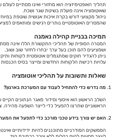
תהליך האופטימיזציה הוא מחזורי ואינו מסתיים לעול
שאוטומציה אינה פועלת בשיטת שגר ושכח.
ניהול מקצועי דורש בקרת איכות אנושית שוטפת במיוחד 
שהמסרים האוטומטיים נותרים רגישים ומותאמים למצי
תמיכה בבניית קהילה נאמנה
המטרה הסופית של תהליכי התקשורת הללו אינה מסתכמ
ושמציעים להם תוכן בעל ערך יבחרו לחזור שוב ושוב.
ניתן להגדיר חוקים שמתגמלים אוטומטית לקוחות ותיק
עלויות רכישת הלקוחות החדשים ומייצר בסיס הכנסות י
שאלות ותשובות על תהליכי אוטומציה
מה נדרש כדי להתחיל לעבוד עם המערכת בארגון?
השלב הראשון הוא איסוף וסידור מאגר הנתונים הקיים 
הראשוניים שתרצו להפעיל כדי לייצר השפעה מהירה. צו
האם יש צורך בידע טכני מורכב כדי לתפעל את המער
הממשקים המודרניים מתוכננים להיות ידידותיים ואינט
לעצב מסעות לקוח בקלות ללא צורך בכתיבת קוד.