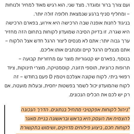
ועם צורך ברור ומוגדר. מצד שני, הוא רגיש מאוד למחיר ולנוחות
– ומחליף סניף ברגע שנמצאת חלופה זולה יותר.
בניגוד לחנות אופנה שבה הרכישה היא אירוע, בפארם הרכישה
היא שגרה. זו בדיוק הסיבה שמועדון לקוחות בתחום הזה מחזיר
ערך גבוה יותר: אתם לא מנסים ליצור הרגל חדש אצל הלקוח –
אתם מנצלים הרגל קיים ומנתבים אותו אליכם.
בנוסף, בפארם יש קטגוריות מוצר עם מחזוריות קבועה –
תרופות כרוניות, תוספי תזונה, קוסמטיקה, מוצרי תינוקות, ציוד
רפואי ביתי. לקוח שקונה אצלכם ויטמין D פעם בחודש – זה
לקוח שהמועדון יכול לשמר בפשטות יחסית, ובעלות מועטה, אם
רק יש לכם את הכלים הנכונים.
"ניהול לקוחות אפקטיבי מתחיל בנתונים. הדרך הנכונה
להצמיח את העסק היא בראש ובראשונה בניית מאגר
לקוחות חכם, ביצוע פילוחים מדויקים, ושימוש בתקשורת