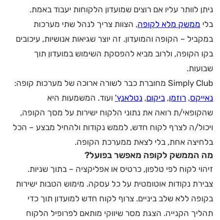
ניתן לוותר עליו אם רוצים שמועדון הלקוחות יעבוד באמת.
בלי
ממשק מלא לקופה
, הצוות צריך לנהל שתי מערכות
במקביל – הקופה והמועדון. זה יוצר שגיאות אנושיות, עיכובים
בקו הקופה, ולרוב מביא להפסקת השימוש במועדון תוך
שבועות.
Simply Club מחוברת כבר לשורה ארוכה של מערכות קופה:
נאייקס
,
רוזמן
,
ביקום
,
נטלאנץ'
ועוד. המשמעות היא
שהקופאי/ת רואה את נתוני הלקוח ישירות על מסך הקופה,
ויכול/ה לצרף לקוח חדש, לממש נקודות ולהחיל מבצע – הכל
בלחיצה אחת, בלי לצאת ממערכת הקופה.
מה הממשק לקופה מאפשר בפועל?
זיהוי לקוח לפי טלפון, כרטיס או אפליקציה – בתוך שניות.
צבירת נקודות אוטומטית על כל עסקה. מימוש הטבות ישירות
בקופה ללא שלב ביניים. צרוף לקוח חדש למועדון תוך כדי
תהליך הקנייה. הצגת מסר שיווקי מותאם לפרופיל הלקוח