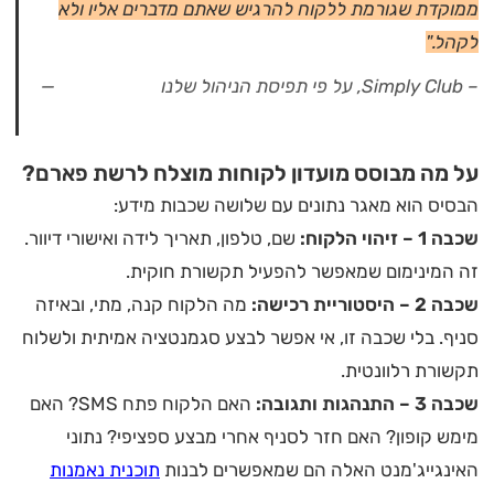
ממוקדת שגורמת ללקוח להרגיש שאתם מדברים אליו ולא
לקהל."
– Simply Club, על פי תפיסת הניהול שלנו
על מה מבוסס מועדון לקוחות מוצלח לרשת פארם?
הבסיס הוא מאגר נתונים עם שלושה שכבות מידע:
שכבה 1 – זיהוי הלקוח:
שם, טלפון, תאריך לידה ואישורי דיוור.
זה המינימום שמאפשר להפעיל תקשורת חוקית.
שכבה 2 – היסטוריית רכישה:
מה הלקוח קנה, מתי, ובאיזה
סניף. בלי שכבה זו, אי אפשר לבצע סגמנטציה אמיתית ולשלוח
תקשורת רלוונטית.
שכבה 3 – התנהגות ותגובה:
האם הלקוח פתח SMS? האם
מימש קופון? האם חזר לסניף אחרי מבצע ספציפי? נתוני
האינגייג'מנט האלה הם שמאפשרים לבנות
תוכנית נאמנות