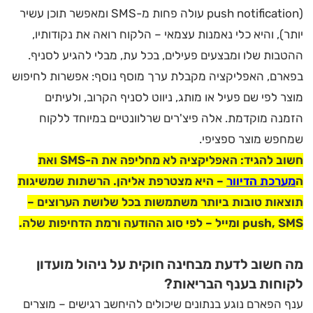
(push notification עולה פחות מ-SMS ומאפשר תוכן עשיר
יותר), והיא כלי נאמנות עצמאי – הלקוח רואה את נקודותיו,
ההטבות שלו ומבצעים פעילים, בכל עת, מבלי להגיע לסניף.
בפארם, האפליקציה מקבלת ערך מוסף נוסף: אפשרות לחיפוש
מוצר לפי שם פעיל או מותג, ניווט לסניף הקרוב, ולעיתים
הזמנה מוקדמת. אלה פיצ'רים שרלוונטיים במיוחד ללקוח
שמחפש מוצר ספציפי.
חשוב להגיד: האפליקציה לא מחליפה את ה-SMS ואת
ה
מערכת הדיוור
– היא מצטרפת אליהן. הרשתות שמשיגות
תוצאות טובות ביותר משתמשות בכל שלושת הערוצים –
push, SMS ומייל – לפי סוג ההודעה ורמת הדחיפות שלה.
מה חשוב לדעת מבחינה חוקית על ניהול מועדון
לקוחות בענף הבריאות?
ענף הפארם נוגע בנתונים שיכולים להיחשב רגישים – מוצרים