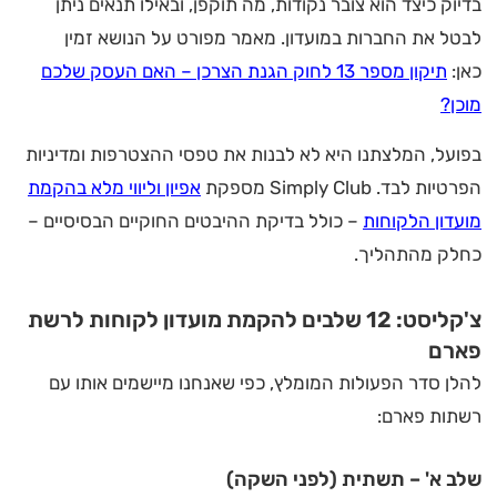
בדיוק כיצד הוא צובר נקודות, מה תוקפן, ובאילו תנאים ניתן
לבטל את החברות במועדון. מאמר מפורט על הנושא זמין
כאן:
תיקון מספר 13 לחוק הגנת הצרכן – האם העסק שלכם
מוכן?
בפועל, המלצתנו היא לא לבנות את טפסי ההצטרפות ומדיניות
הפרטיות לבד. Simply Club מספקת
אפיון וליווי מלא בהקמת
מועדון הלקוחות
– כולל בדיקת ההיבטים החוקיים הבסיסיים –
כחלק מהתהליך.
צ'קליסט: 12 שלבים להקמת מועדון לקוחות לרשת
פארם
להלן סדר הפעולות המומלץ, כפי שאנחנו מיישמים אותו עם
רשתות פארם:
שלב א' – תשתית (לפני השקה)