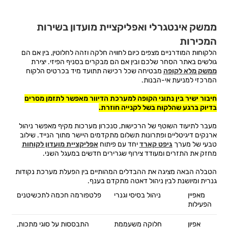
ממשק אינטגרלי ואפליקציית מועדון בשירות
המכירות
הלקוחות המודרניים מצפים כיום לחוויה חלקה וזהה לחלוטין, בין אם הם
גולשים באתר הסחר שלכם ובין אם הם מבקרים בסניף הפיזי. יצירת
ממשק מלא לקופה
מבטיחה שכל רכישה תתועד מיד בכרטיס הלקוח
המרכזי למניעת אי-הבנות.
חיבור ישיר בין נתוני הקופה למערכת הדיוור מאפשר לתזמן מסרים
בדיוק ברגע שהלקוח בשל לקנייה חוזרת.
מעבר לתיעוד השוטף של הרכישות, סנכרון מערכות מקיף מאפשר ניהול
ארנקים דיגיטליים ופתרונות תשלום מתקדמים היישר מתוך הנייד. שילוב
טבעי של מערך
גיפט קארד
יחד עם פיתוח
אפליקציית מועדון לקוחות
מחזק את התזרים ומעודד צירוף שגרירים חדשים במעגל השני.
הטבלה הבאה מציגה את ההבדלים המהותיים בין הפעלת מערכת נקודות
גנרית ומיושנת לבין ניהול דאטה מתקדם בענף.
מאפיין
ניהול בסיסי וגנרי
פלטפורמה חכמה לתכשיטנים
הפעילות
אפיון
חלוקה משעממת
התבססות על סוגי מתכות,