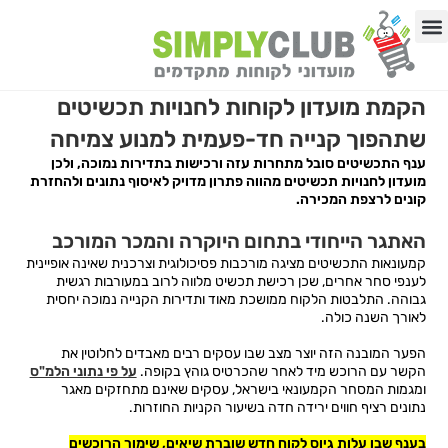
לתוכן
באיזה תחום העסק?
03-9192513
הקמת מועדון לקוחות לחנויות תכשיטים
שתהפוך קנייה חד-פעמית למנוע צמיחה
ענף התכשיטים סובל מתחרות עזה ורכישות בתדירות נמוכה, ולכן
מועדון לחנויות תכשיטים מהווה פתרון מדויק לאיסוף נתונים ולהחזרת
קונים לרצפת המכירה.
האתגר הייחודי בתחום היוקרה והמכר המורכב
קמעונאות התכשיטים מציגה מורכבות פסיכולוגית וצרכנית שאינה אופיינית
לענפי סחר אחרים, שכן רכישת תכשיט מלווה לרוב במעורבות רגשית
גבוהה. התלבטות הלקוח ממושכת מאוד ותדירות הקנייה נמוכה יחסית
לאורך השנה כולה.
הפער המובנה הזה יוצר מצב שבו עסקים רבים מאבדים לחלוטין את
הקשר עם הרוכש מיד לאחר שהכרטיס גוהץ בקופה.
על פי נתוני הלמ"ס
ומגמות המסחר הקמעונאי בישראל, עסקים שאינם מתחזקים מאגר
נתונים רציף חווים ירידה חדה בשיעור הקניות החוזרות.
בענף שבו עלות גיוס לקוח חדש שוברת שיאים, שימור הרוכשים