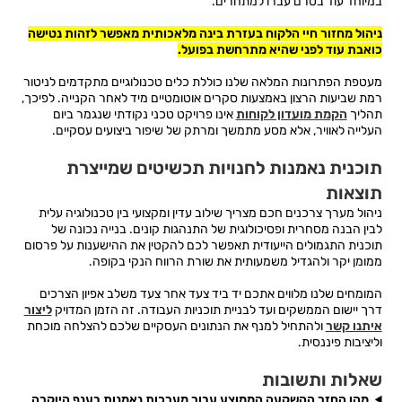
במיוחד עוד בטרם עברו למתחרים.
ניהול מחזור חיי הלקוח בעזרת בינה מלאכותית מאפשר לזהות נטישה
כואבת עוד לפני שהיא מתרחשת בפועל.
מעטפת הפתרונות המלאה שלנו כוללת כלים טכנולוגיים מתקדמים לניטור
רמת שביעות הרצון באמצעות סקרים אוטומטיים מיד לאחר הקנייה. לפיכך,
תהליך
הקמת מועדון לקוחות
אינו פרויקט טכני נקודתי שנגמר ביום
העלייה לאוויר, אלא מסע מתמשך ומרתק של שיפור ביצועים עסקיים.
תוכנית נאמנות לחנויות תכשיטים שמייצרת
תוצאות
ניהול מערך צרכנים חכם מצריך שילוב עדין ומקצועי בין טכנולוגיה עלית
לבין הבנה מסחרית ופסיכולוגית של התנהגות קונים. בנייה נכונה של
תוכנית התגמולים הייעודית תאפשר לכם להקטין את ההישענות על פרסום
ממומן יקר ולהגדיל משמעותית את שורת הרווח הנקי בקופה.
המומחים שלנו מלווים אתכם יד ביד צעד אחר צעד משלב אפיון הצרכים
דרך יישום הממשקים ועד לבניית תוכניות העבודה. זה הזמן המדויק
ליצור
איתנו קשר
ולהתחיל למנף את הנתונים העסקיים שלכם להצלחה מוכחת
וליציבות פיננסית.
שאלות ותשובות
מהו החזר ההשקעה הממוצע עבור מערכות נאמנות בענף היוקרה