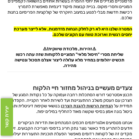
פרסונליים מגדילים את יחסי ההמרה בעשרות אחוזים בהשוואה לקמפיינים
המוניים וחסרי פוקוס. בניית קבוצות מיקוד דינמיות מאפשרת לתמרץ
רכישות חדשות מבלי לפגוע במיצוב היוקרתי של קולקציות הפרימיום בחנות
שלכם.
המטרה שלנו היא לא רק לחלק הנחות מזדמנות, אלא לייצר מערכת
יחסים רגשית וארוכת טווח עם הקונים שלכם.
⚠️זהירות, מלכודת שיווקית!⚠️
שליחת מסרי "חיסול מלאי" המוניים ללקוחות שזה עתה רכשו
תכשיט יהלומים במחיר מלא עלולה ליצור אצלם תסכול ונטישה
מהירה.
צעדים מעשיים בניהול מחזור חיי הלקוח
תכנון אסטרטגי דורש הסתכלות רחבה ועמוקה על כל נקודות המגע של
הצרכן עם העסק משלב ההתעניינות ועד לשירות לאחר הקנייה. הקפדה
תמידית על
הנחיות הרשות להגנת הצרכן
בנושאי שקיפות דיגיטלית ותנאי
יצירת קשר
ביטול בונה אמון בסיסי שקשה מאוד להחליף במילים יפות.
אנחנו מטמיעים אלגוריתמים חכמים המנתחים את תדירות הביקורים
ויודעים להתריע מיד כאשר נוצר נתק חריג בדפוסי הצריכה הקבועים. זיהוי
מקדים זה של לקוחות רדומים מאפשר הפעלת תוכניות התעוררות יעילות