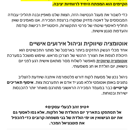
הקיימים הוא המפתח היחיד לרווחיות יציבה.
כדי לשבור את מעגל הנטישה הזה, הצוות שלנו מאפיין ובנה תהליכי עבודה
המבוססים על דאטה מדויק שמקורו ברצפת המכירה. אנו מאמינים שאין
תחליף לאיסוף שיטתי של פרטי התקשרות, היסטוריית רכישות קודמת
והעדפות סגנון אישיות.
אוטומציה שיווקית וניהול אירועים אישיים
אחד מכלי הנשק החזקים ביותר בארסנל של מותגי התכשיטים הוא
היכולת לצפות את הצורך הרגשי של הצרכן מראש. שימוש מושכל במערכת
אוטומציה שיווקית
מאפשר לשלוח מסר מותאם אישית רגע לפני יום
נישואין, יום הולדת או חג משמעותי.
ניהול נכון של מסעות לקוח דורש פלטפורמה איתנה שיודעת להצליב
נתונים באופן אוטומטי וללא מגע יד אדם או התערבות צוות.
איסוף תאריכים
קריטיים
כבר במעמד המכירה הראשוני מתורגם מאוחר יותר להכנסות
ישירות ובטוחות.
⭐טיפ זהב לבעלי עסקים⭐
אל תסתפקו בתאריך יום ההולדת של הלקוח, אלא נסו לאסוף גם
את יום הנישואין או ימי הולדת של בני משפחה קרובים כדי להכפיל
את פוטנציאל המכר.