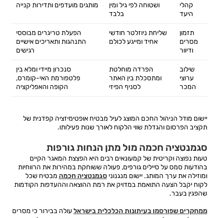
קהלי
ושטוחה לפי גיל ומין
מותגים מועדפים ותדירות קנייה
היעד
בלבד
תזמון
שליחת ניוזלטר חודשי
הפעלת טריגרים מבוססי
מסרים
אחיד ומייגע לכולם
התנהגות ותאריכים אישיים
ודיוור
רגישים
שילוב
הפרדה מוחלטת
סנכרון מיידי ומלא בין
ערוצי
ומתסכלת בין האתר
פלטפורמת האי-קומרס,
המכר
לסניף הפיזי
הקופה והאפליקציה
יישום מודל הניהול החכם המוצג לעיל מבטיח אופטימיזציה קפדנית של
תקציב הפרסום והגדלת שווי הלקוח לאורך שנות פעילותו.
סגמנטציה חכמה מול מתן הנחות גורפות
טעות נפוצה וקריטית של קמעונאים רבים היא הפצצת המאגר הקיים
בהודעות סמס על סיילים גורפים, פעולה ששוחקת במהירות את הרווחיות
ומוזילה את ערך המותג. יישום מנגנוני
סגמנטציה חכמה
מבטיח שכל
לקוח יקבל הצעה התואמת במדויק את רמת ההוצאה וההעדפות הקודמות
שהפגין בעבר.
ממחקרים שפורסמו בעיתונות הכלכלית בישראל
עולה בבירור כי מסרים