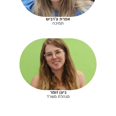
אפרת צ'רניש
תמיכה
ניצן זומר
מנהלת משרד