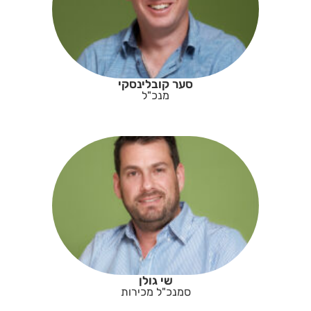
סער קובלינסקי
מנכ"ל
שי גולן
סמנכ"ל מכירות