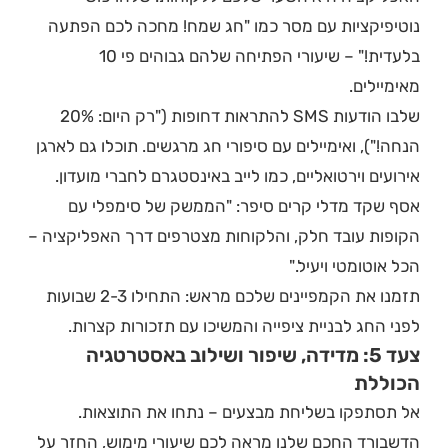
נוטיפיקציות עם מסר כמו "חג שמח! מחכה לכם הפתעה
בלעדית!" – שיעורי הפתיחה שלהם גבוהים פי 10
מאימיילים.
שלבו הודעות SMS להתראות דחופות ("רק היום: 20%
הנחה!"), ואימיילים עם סיפורי חג מרגשים. תוכלו גם לארגן
אירועים וירטואליים, כמו לייב באינסטגרם לחברי מועדון.
אסף שקד מדלי קרים סיפר: "הממשק של סימפלי עם
הקופות עובד חלק, והלקוחות מצטרפים דרך האפליקציה –
הכל אוטומטי ויעיל."
תזמנו את הקמפיינים שלכם מראש: התחילו 2-3 שבועות
לפני החג לבניית ציפייה והמשיכו עם תזכורות קצרות.
צעד 5: מדידה, שיפור ושילוב באסטרטגיה
הכוללת
אל תסתפקו בשליחת מבצעים – נתחו את התוצאות.
הדשבורד החכם שלנו מראה לכם שיעורי מימוש, החזר על