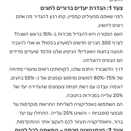
צעד 1: הגדרת יעדים ברורים לחגים
לפני שאתם מפעילים קמפיין, קחו רגע להגדיר מה אתם
רוצים להשיג.
האם המטרה היא להגדיל מכירות ב-15% בראש השנה?
לצרף 300 חברים חדשים למועדון בפסח? או אולי להגביר
תנועה בחנות האונליין? הניסיון שלנו מלמד שיעדים מדידים
הם הבסיס להצלחה.
דרך הדשבורד החכם שלנו, לקוחותינו רואים שיעורי פתיחה
של 75%-80% לפושים ומימוש קופונים של כ-55% בחגים.
דוגמה: עבדנו עם רשת חנויות צעצועים שהגדירה יעד של
20% עלייה במכירות בחנוכה.
הם השתמשו באפליקציה לשליחת התראות מוקדמות על
מבצעי סופגניות – והשיגו 25% עלייה. התחילו עם יעד
ברור, והאפליקציה תעזור לכם לעקוב אחר ההתקדמות.
צעד 2: סגמנטציה חכמה – התאמה לכל לקוח