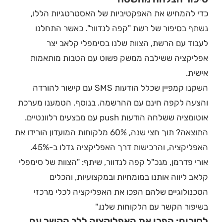
כדי להמחיש את האפקטיביות של האסטרטגיות הללו,
נשתף בסיפור של רשת "קפה לנדוור". כאשר התחלנו
לעבוד עם הרשת, הצוות שלנו בסימפלי קלאב יצר
אפליקציה ששילבה ממשק פשוט עם הטבות מותאמות
אישית.
השקנו קמפיין שכלל הודעות SMS עם קישור להורדה
והצעה לקפה חינם עם ההרשמה. בנוסף, הטמענו מערכת
אוטומציה ששלחה הודעות push עם מבצעים רלוונטיים.
התוצאה? תוך חצי שנה, 60% מלקוחות המועדון הורידו את
האפליקציה, והרכישות דרך האפליקציה גדלו ב-45%.
אורי פדרמן, מנכ"ל קפה לנדוור, שיתף: "הצוות של סימפלי
קלאב ליווה אותנו במומחיות ובמקצועיות, והכלים
הטכנולוגיים שלהם הפכו את האפליקציה לכלי מרכזי
בשיפור הקשר עם הלקוחות שלנו."
לסיכום: הפכו את האפליקציה ללב הקשר עם