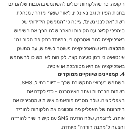
הקופה, כך שהלקוחות יכולים להשתמש בהטבות שלהם גם
בחנות הפיזית וגם באונליין. ליאור שואף-מזרחי, מנהלת
רשת "את לבני נשים", ציינה כי "הממשק הידידותי של
סימפלי קלאב עם הקופות והאתר שלנו הפך את השימוש
באפליקציה לנוח ואטרקטיבי, במיוחד בתקופת הקורונה."
המלצה
: ודא שהאפליקציה פשוטה לשימוש, עם ממשק
אינטואיטיבי וזמן טעינה קצר. לקוחות לא ימשיכו להשתמש
באפליקציה אם היא מסורבלת או איטית.
4. קמפיינים שיווקיים ממוקדים
השתמש בערוצי התקשורת שלך – דיוור במייל, SMS,
רשתות חברתיות ואתר האינטרנט – כדי לקדם את
האפליקציה. שלח מסרים מותאמים אישית שמסבירים את
היתרונות של האפליקציה ומכוונים את הלקוחות להוריד
אותה. לדוגמה, שלח הודעת SMS עם קישור ישיר להורדה
והצעה ל"מתנת הורדה" מיוחדת.