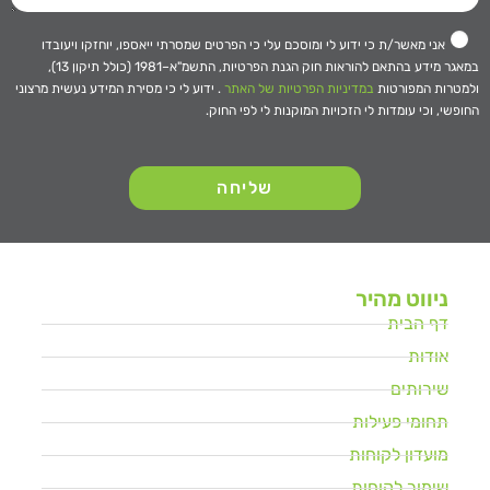
אני מאשר/ת כי ידוע לי ומוסכם עלי כי הפרטים שמסרתי ייאספו, יוחזקו ויעובדו
במאגר מידע בהתאם להוראות חוק הגנת הפרטיות, התשמ"א–1981 (כולל תיקון 13),
ולמטרות המפורטות
במדיניות הפרטיות של האתר
. ידוע לי כי מסירת המידע נעשית מרצוני
החופשי, וכי עומדות לי הזכויות המוקנות לי לפי החוק.
שליחה
ניווט מהיר
דף הבית
אודות
שירותים
תחומי פעילות
מועדון לקוחות
שימור לקוחות