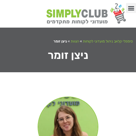
לתוכן
באיזה תחום העסק?
03-9192513
סימפלי קלאב ניהול מועדוני לקוחות
»
הצוות
»
ניצן זומר
ניצן זומר