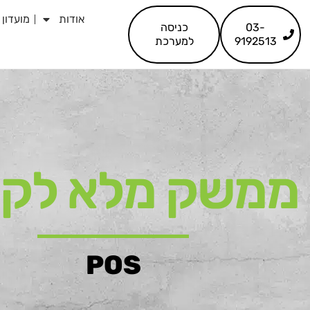
לתוכן
אודות
מועדון 
03-
כניסה
9192513
למערכת
ממשק מלא לקו
POS